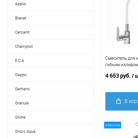
Azario
Bravat
Cersanit
Champion
Смеситель для к
E.C.A
гибким изливом
Kitchen AV9002 
4 653 руб.
Gappo
/ 
излив белый, се
черный
Gerhans
В кор
Granula
Купить в 1
Grohe
клик
С
новинка
Gross Aqua
В