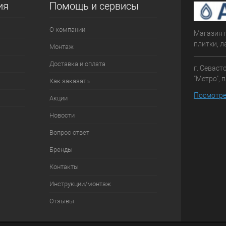
ия
Помощь и сервисы
О компании
Магазин 
плитки, л
Монтаж
Доставка и оплата
г. Севаст
"Метро", 
Как заказать
Посмотре
Акции
Новости
Вопрос ответ
Бренды
Контакты
Инструкции/монтаж
Отзывы