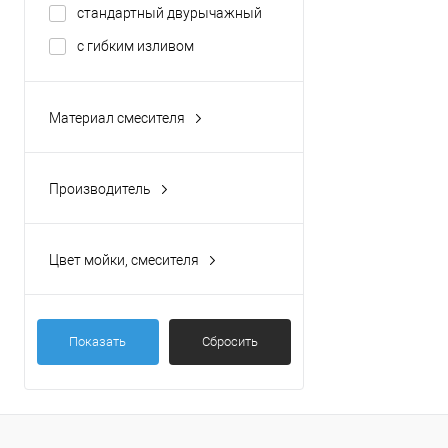
стандартный двурычажный
с гибким изливом
Материал смесителя
латунь
Производитель
Avrora (Болгария)
Цвет мойки, смесителя
хром
белый
Показать
Сбросить
серый
чёрный