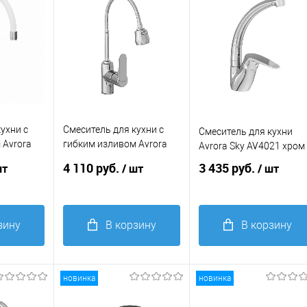
ухни с
Смеситель для кухни с
Смеситель для кухни
 Avrora
гибким изливом Avrora
Avrora Sky AV4021 хром
хром,
Kitchen AV9001 хром
4 110 руб.
3 435 руб.
шт
/ шт
/ шт
рый,
зину
В корзину
В корзину
Купить в 1
Купить в 1
равнение
клик
Сравнение
клик
Сравнение
новинка
новинка
В
В