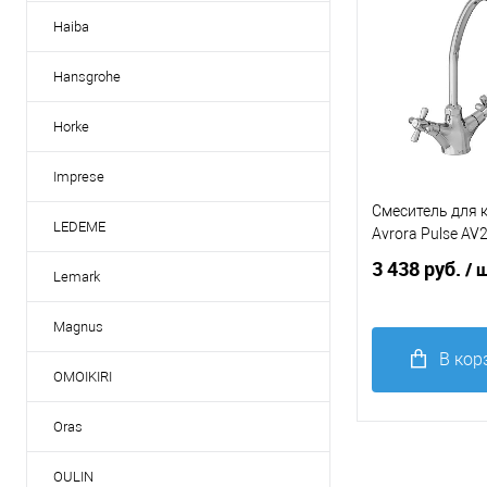
избранное
Haiba
Цвет мойки, сме
Hansgrohe
белый
серый
Horke
Imprese
Смеситель для 
LEDEME
Avrora Pulse AV
3 438 руб.
/ 
Lemark
Magnus
В кор
OMOIKIRI
Купить в 1
Oras
клик
С
В
OULIN