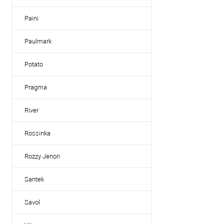
избранное
Paini
Цвет мойки, сме
хром
Paulmark
Potato
Pragma
River
Rossinka
Rozzy Jenori
Santek
Savol