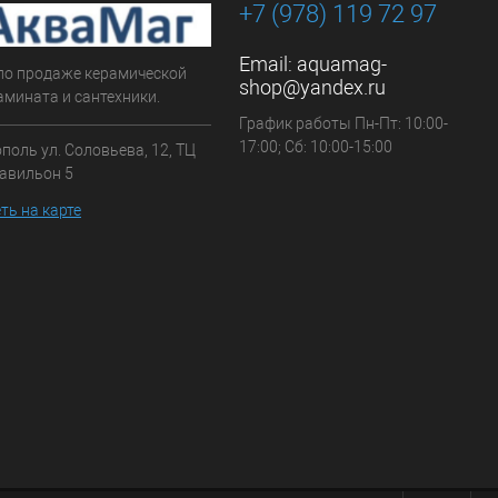
+7 (978) 119 72 97
Email:
aquamag-
по продаже керамической
shop@yandex.ru
амината и сантехники.
График работы Пн-Пт: 10:00-
17:00; Сб: 10:00-15:00
ополь ул. Соловьева, 12, ТЦ
павильон 5
ть на карте