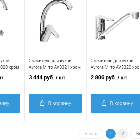
избранное
избранное
сителя
Цвет мойки, смесителя
Цвет мойки, смесителя
чёрный
хром
хром
кухни
Смеситель для кухни
Смеситель для кухни
2020 хром
Avrora Mirro AV3321 хром
Avrora Mirro AV3320 хр
3 444 руб.
2 806 руб.
шт
/ шт
/ шт
зину
В корзину
В корзину
Купить в 1
Купить в 1
равнение
клик
Сравнение
клик
Сравнение
Назад
1
2
В
В
В