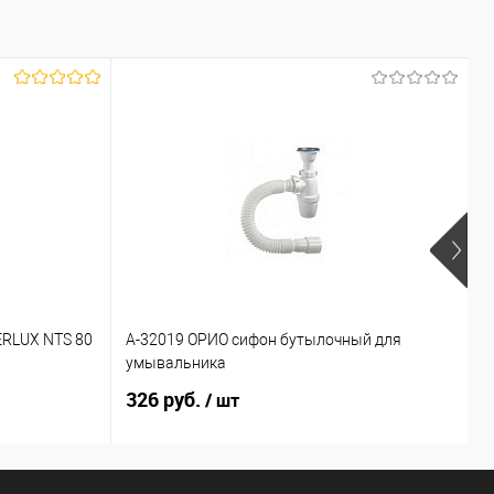
ERLUX NTS 80
А-32019 ОРИО сифон бутылочный для
К
умывальника
7
326 руб.
9
/ шт