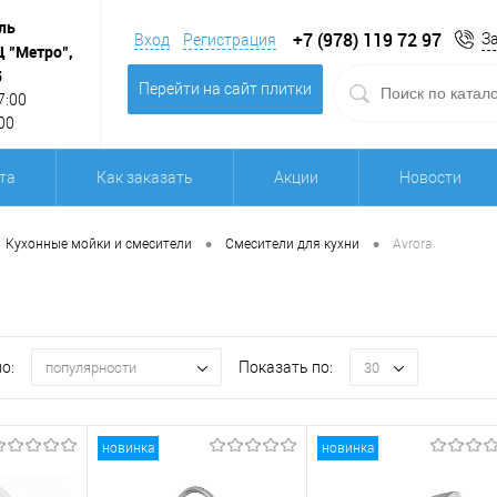
ль
+7 (978) 119 72 97
З
Вход
Регистрация
Ц "Метро",
5
Перейти на сайт плитки
7:00
00
та
Как заказать
Акции
Новости
•
•
Кухонные мойки и смесители
Смесители для кухни
Avrora
о:
Показать по:
популярности
30
новинка
новинка