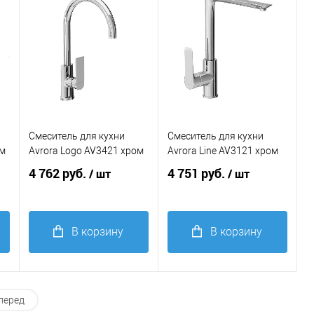
избранное
избранное
Цвет мойки, смесителя
Цвет мойки, смесителя
хром
хром
Смеситель для кухни
Смеситель для кухни
ом
Avrora Logo AV3421 хром
Avrora Line AV3121 хром
4 762 руб.
4 751 руб.
/ шт
/ шт
В корзину
В корзину
Купить в 1
Купить в 1
клик
Сравнение
клик
Сравнение
перед
В
В