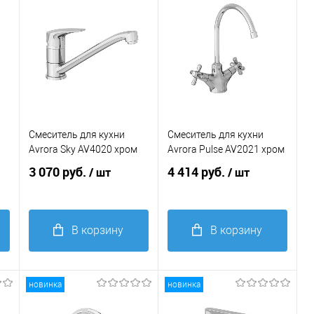
Смеситель для кухни
Смеситель для кухни
Avrora Sky AV4020 хром
Avrora Pulse AV2021 хром
3 070 руб.
4 414 руб.
/ шт
/ шт
В корзину
В корзину
Купить в 1
Купить в 1
клик
Сравнение
клик
Сравнение
новинка
новинка
В
В