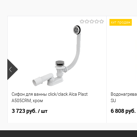
хит продаж
Сифон для ванны click/clack Alca Plast
Водонагрева
A505CRM, хром
SU
3 723 руб.
6 808 руб.
/ шт