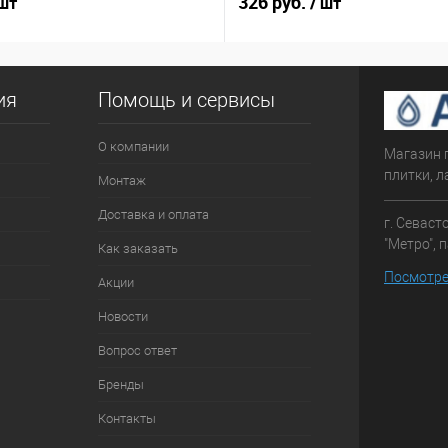
326 руб.
 шт
/ шт
ия
Помощь и сервисы
О компании
Магазин 
плитки, л
Монтаж
Доставка и оплата
г. Севаст
"Метро", 
Как заказать
Посмотре
Акции
Новости
Вопрос ответ
Бренды
Контакты