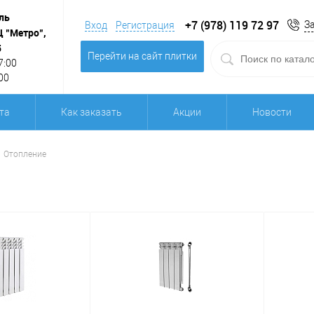
ль
+7 (978) 119 72 97
З
Вход
Регистрация
Ц "Метро",
5
Перейти на сайт плитки
7:00
00
та
Как заказать
Акции
Новости
Отопление