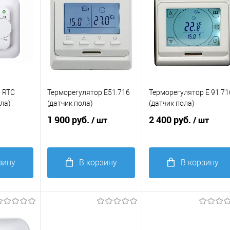
 RTC
Терморегулятор E51.716
Терморегулятор E 91.71
ола)
(датчик пола)
(датчик пола)
1 900 руб.
2 400 руб.
/ шт
/ шт
зину
В корзину
В корзину
Купить в 1
Купить в 1
равнение
клик
Сравнение
клик
Сравнение
В
В
избранное
избранное