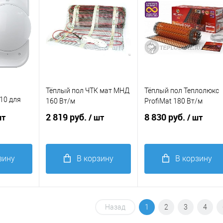
р
Тёплый пол ЧТК мат МНД
Тёплый пол Теплолюкс
10 для
160 Вт/м
ProfiMat 180 Вт/м
елый
2 819 руб.
8 830 руб.
шт
/ шт
/ шт
зину
В корзину
В корзину
Купить в 1
Купить в 1
К
равнение
клик
Сравнение
клик
сравнению
Назад
1
2
3
4
В
В
избранное
избранное