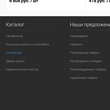
6 808 руб.
418 руб.
/ шт
/
Каталог
Наши предложен
Сантехника
Ликвидация
Кухонные мойки и смесители
Новинки
Отопление
Популярные товары
Двери, ручки
Распродажи и скидки
Керамическая плитка
Рекомендуемые товары
Уцененные товары