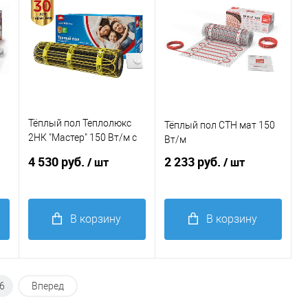
Тёплый пол Теплолюкс
Тёплый пол СТН мат 150
2НК "Мастер" 150 Вт/м с
Вт/м
терморегулятором
4 530 руб.
2 233 руб.
/ шт
/ шт
В корзину
В корзину
Купить в 1
К
Купить в 1
К
клик
сравнению
клик
сравнению
6
Вперед
В
В
избранное
избранное