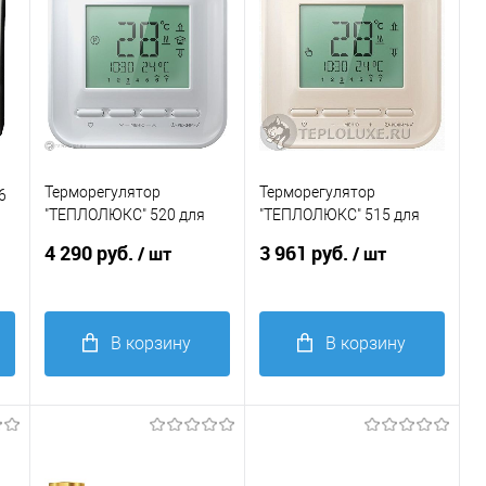
Терморегулятор
Терморегулятор
6
"ТЕПЛОЛЮКС" 520 для
"ТЕПЛОЛЮКС" 515 для
теплого пола белый
теплого пола белый
4 290 руб.
3 961 руб.
/ шт
/ шт
В корзину
В корзину
Купить в 1
Купить в 1
клик
Сравнение
клик
Сравнение
В
В
избранное
избранное