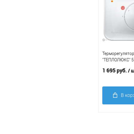
Терморегулято
"ТЕПЛОЛЮКС" 5
теплого пола б
1 695 руб.
/ 
В кор
Купить в 1
клик
С
В
избранное