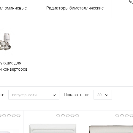
Ра
 алюминиевые
Радиаторы биметаллические
тующие для
и конверторов
о:
Показать по:
популярности
30