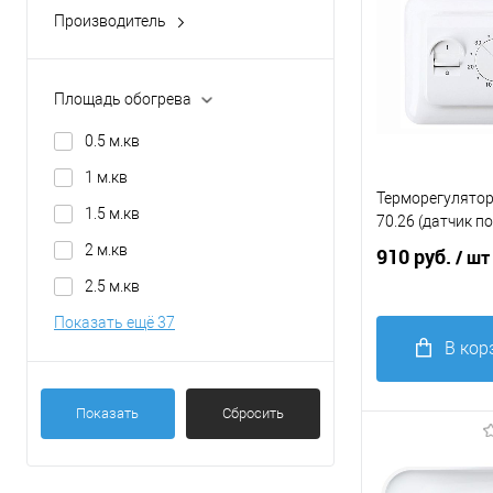
Производитель
Azario (Россия)
Bitherm (Китай)
Площадь обогрева
FENIX (Чехия)
0.5 м.кв
Integral (Польша)
1 м.кв
KOER (Чехия)
Терморегулятор
1.5 м.кв
70.26 (датчик п
Показать ещё 6
2 м.кв
910 руб.
/ шт
2.5 м.кв
Показать ещё 37
В кор
Купить в 1
Показать
Сбросить
клик
С
В
избранное