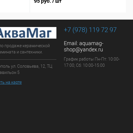
95 руб.
9
/ шт
+7 (978) 119 72 97
Email:
aquamag-
по продаже керамической
shop@yandex.ru
амината и сантехники.
График работы Пн-Пт: 10:00-
17:00; Сб: 10:00-15:00
ополь ул. Соловьева, 12, ТЦ
павильон 5
ть на карте