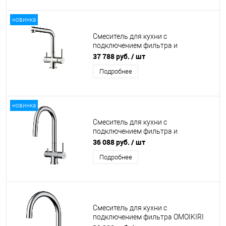
новинка
Смеситель для кухни с
подключением фильтра и
выдвижной лейкой OMOIKIRI
37 788 руб.
/ шт
Takamatsu-S нержавеющая сталь
Подробнее
новинка
Смеситель для кухни с
подключением фильтра и
выдвижной лейкой OMOIKIRI Akita-S
36 088 руб.
/ шт
нержавеющая сталь, хром
Подробнее
Смеситель для кухни с
подключением фильтра OMOIKIRI