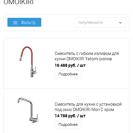
OMOIKIRI
Фильтр
популярности
Смеситель с гибким изливом для
кухни OMOIKIRI Yatomi (излив
красный, черный, белый, серый)
16 488 руб.
/ шт
Подробнее
Смеситель для кухни с установкой
под окно OMOIKIRI Mori C хром
14 788 руб.
/ шт
Подробнее