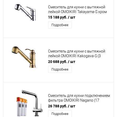
Смеситель для кухни с вытяжной
лейкой OMOIKIRI Takayama-S хром
15 188 руб.
/ шт
Подробнее
Смеситель для кухни с вытяжной
лейкой OMOIKIRI Kakogava-S (3
цвета)
20 688 руб.
/ шт
Подробнее
Смеситель для кухни подключением
фильтра OMOIKIRI Nagano (17
цветов) + фильтр Pure Drop lite
26 788 руб.
/ шт
Подробнее