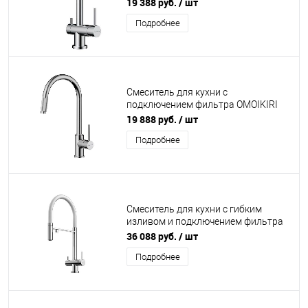
Yamada (13 цветов)
19 388 руб.
/ шт
Подробнее
Смеситель для кухни с
подключением фильтра OMOIKIRI
Tamura BN нержавеющая сталь
19 888 руб.
/ шт
Подробнее
Смеситель для кухни с гибким
изливом и подключением фильтра
OMOIKIRI Kanto (4 цвета)
36 088 руб.
/ шт
Подробнее