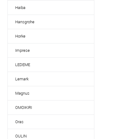
избранное
Haiba
Цвет мойки, сме
Hansgrohe
хром
Horke
Imprese
LEDEME
Lemark
Magnus
OMOIKIRI
Oras
OULIN