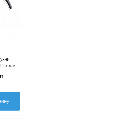
кухни
11 хром
шт
зину
равнение