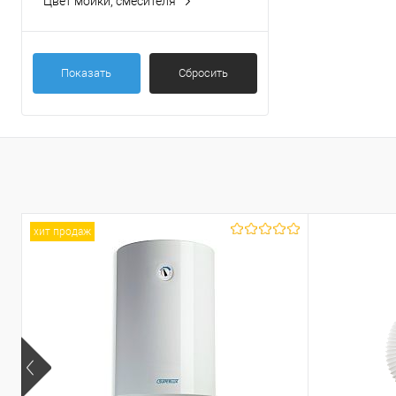
Цвет мойки, смесителя
хром
Показать
Сбросить
хит продаж