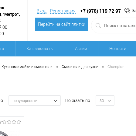
ль
+7 (978) 119 72 97
З
Вход
Регистрация
Ц "Метро",
5
Перейти на сайт плитки
7:00
00
та
Как заказать
Акции
Новости
•
•
Кухонные мойки и смесители
Смесители для кухни
Champion
о:
Показать по:
популярности
30