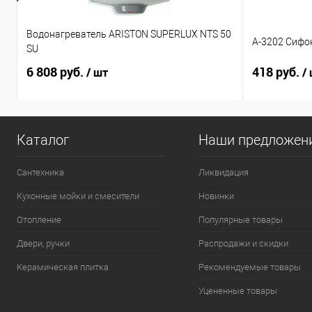
Водонагреватель ARISTON SUPERLUX NTS 50
А-3202 Сифо
SU
6 808 руб.
418 руб.
/ шт
/
Каталог
Наши предложен
Сантехника
Ликвидация
Кухонные мойки и смесители
Новинки
Отопление
Популярные товары
Двери, ручки
Распродажи и скидки
Керамическая плитка
Рекомендуемые товары
Уцененные товары