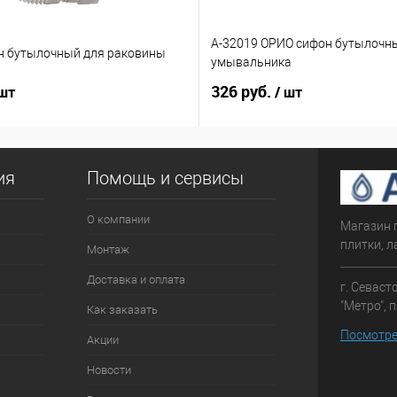
А-32019 ОРИО сифон бутылочн
н бутылочный для раковины
умывальника
326 руб.
 шт
/ шт
ия
Помощь и сервисы
О компании
Магазин 
плитки, л
Монтаж
Доставка и оплата
г. Севаст
"Метро", 
Как заказать
Посмотре
Акции
Новости