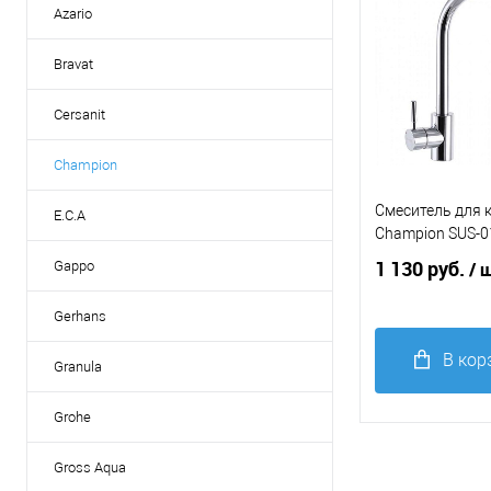
Azario
Bravat
Cersanit
Champion
Смеситель для 
E.C.A
Champion SUS-0
1 130 руб.
Gappo
/ 
Gerhans
В кор
Granula
Купить в 1
Grohe
клик
С
Gross Aqua
В