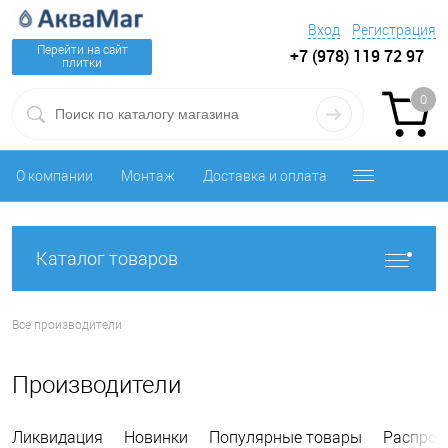
Вход
Регистрация
Перейти на сайт
+7 (978) 119 72 97
плитки
0
О компании
Монтаж
Доставка и оплата
Каталог товаров
Все производители
Производители
Ликвидация
Новинки
Популярные товары
Распрод