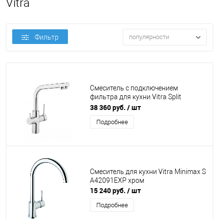
Vitra
Фильтр
популярности
Смеситель с подключением
фильтра для кухни Vitra Split
A42144EXP хром
38 360 руб.
/ шт
Подробнее
Смеситель для кухни Vitra Minimax S
A42091EXP хром
15 240 руб.
/ шт
Подробнее