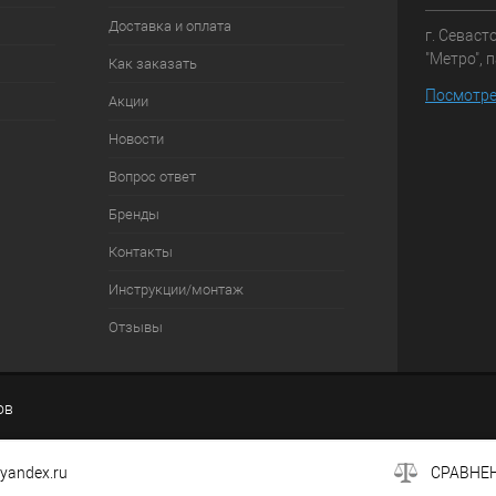
Доставка и оплата
г. Севаст
"Метро", 
Как заказать
Посмотре
Акции
Новости
Вопрос ответ
Бренды
Контакты
Инструкции/монтаж
Отзывы
ов
andex.ru
СРАВНЕ