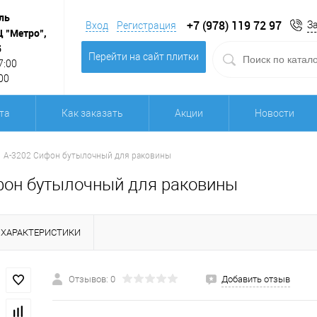
ль
+7 (978) 119 72 97
З
Вход
Регистрация
Ц "Метро",
5
Перейти на сайт плитки
7:00
00
та
Как заказать
Акции
Новости
А-3202 Сифон бутылочный для раковины
фон бутылочный для раковины
ХАРАКТЕРИСТИКИ
Отзывов: 0
Добавить отзыв