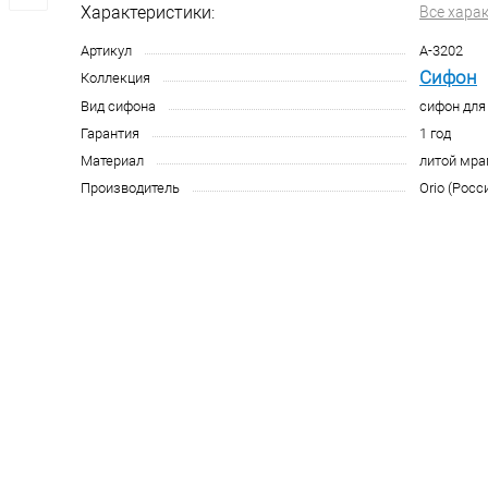
Характеристики:
Все хара
Артикул
А-3202
Сифон
Коллекция
Вид сифона
сифон для
Гарантия
1 год
Материал
литой мр
Производитель
Orio (Росс