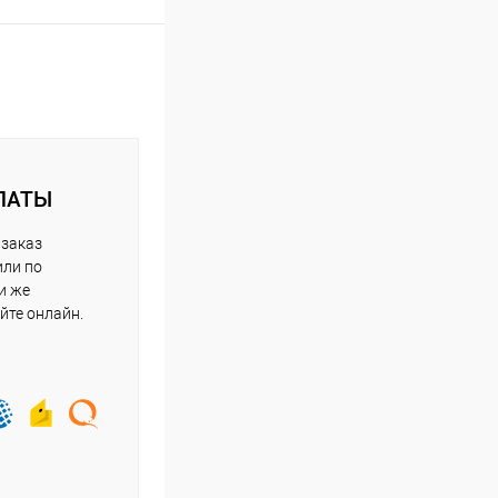
ЛАТЫ
 заказ
или по
и же
йте онлайн.