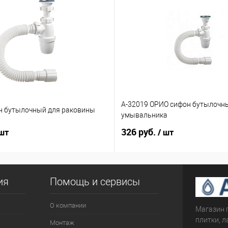
А-32019 ОРИО сифон бутылочн
н бутылочный для раковины
умывальника
326 руб.
 шт
/ шт
ия
Помощь и сервисы
О компании
Магазин 
плитки, л
Монтаж