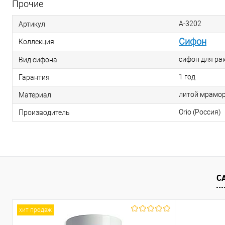
Прочие
А-3202
Артикул
Сифон
Коллекция
сифон для ра
Вид сифона
1 год
Гарантия
литой мрамо
Материал
Orio (Россия)
Производитель
С
хит продаж