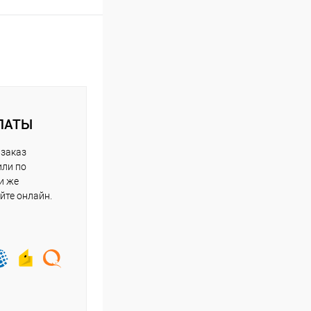
ЛАТЫ
 заказ
или по
и же
йте онлайн.