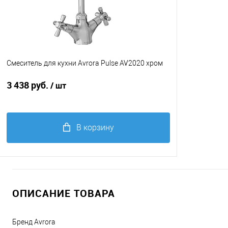
Смеситель для кухни Avrora Pulse AV2020 хром
3 438 руб.
/ шт
В корзину
Купить в 1 клик
Сравнение
В избранное
Цвет мойки, смесителя
ОПИСАНИЕ ТОВАРА
хром
Бренд Avrora