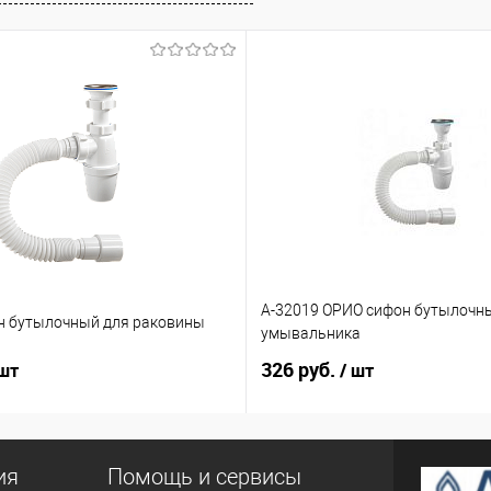
А-32019 ОРИО сифон бутылочн
н бутылочный для раковины
умывальника
326 руб.
 шт
/ шт
ия
Помощь и сервисы