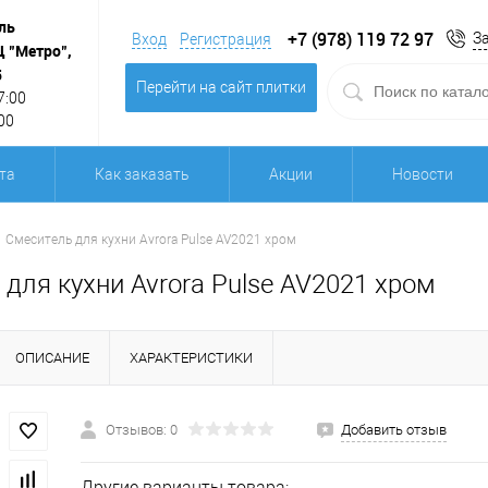
ль
+7 (978) 119 72 97
З
Вход
Регистрация
Ц "Метро",
5
Перейти на сайт плитки
7:00
00
та
Как заказать
Акции
Новости
Смеситель для кухни Avrora Pulse AV2021 хром
для кухни Avrora Pulse AV2021 хром
ОПИСАНИЕ
ХАРАКТЕРИСТИКИ
Отзывов: 0
Добавить отзыв
Другие варианты товара: