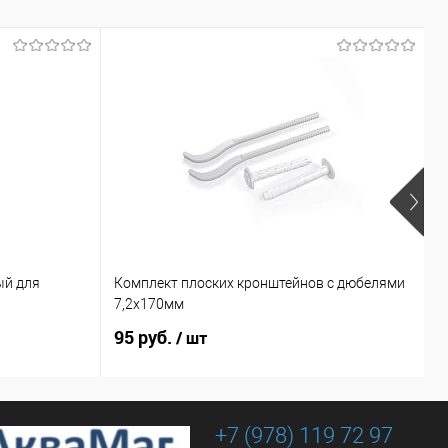
х
ый для
Комплект плоских кронштейнов с дюбелями
В
7,2х170мм
S
95 руб.
9
/ шт
+7 (978) 119 72 97