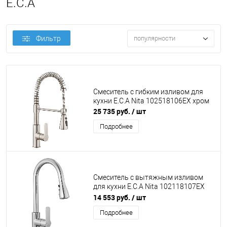
E.C.A
Фильтр
популярности
Смеситель с гибким изливом для
кухни E.C.A Nita 102518106EX хром
25 735 руб.
/ шт
Подробнее
Смеситель с вытяжным изливом
для кухни E.C.A Nita 102118107EX
хром
14 553 руб.
/ шт
Подробнее