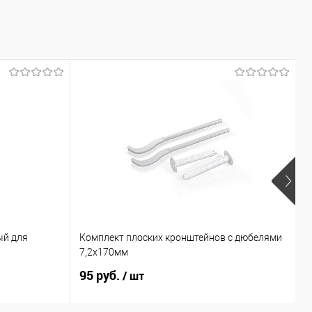
х
ый для
Комплект плоских кронштейнов с дюбелями
В
7,2х170мм
S
95 руб.
9
/ шт