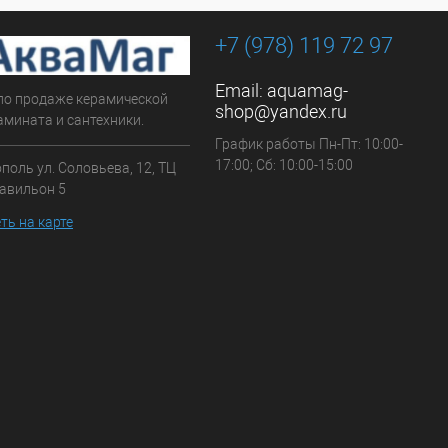
+7 (978) 119 72 97
Email:
aquamag-
по продаже керамической
shop@yandex.ru
амината и сантехники.
График работы Пн-Пт: 10:00-
17:00; Сб: 10:00-15:00
ополь ул. Соловьева, 12, ТЦ
павильон 5
ть на карте