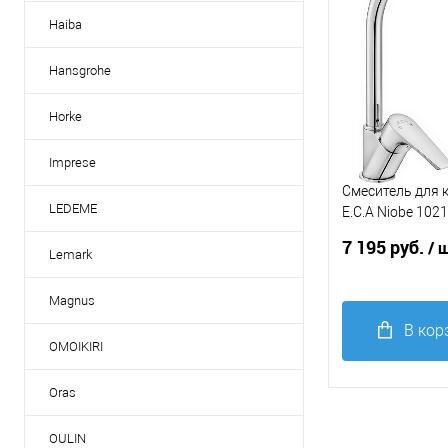
избранное
Haiba
Цвет мойки, сме
Hansgrohe
хром
Horke
Imprese
Смеситель для 
LEDEME
E.C.A Niobe 10
хром
7 195 руб.
/ 
Lemark
Magnus
В кор
OMOIKIRI
Купить в 1
Oras
клик
С
В
OULIN