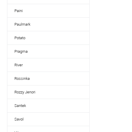
избранное
Paini
Цвет мойки, сме
хром
Paulmark
Potato
Pragma
River
Rossinka
Rozzy Jenori
Santek
Savol