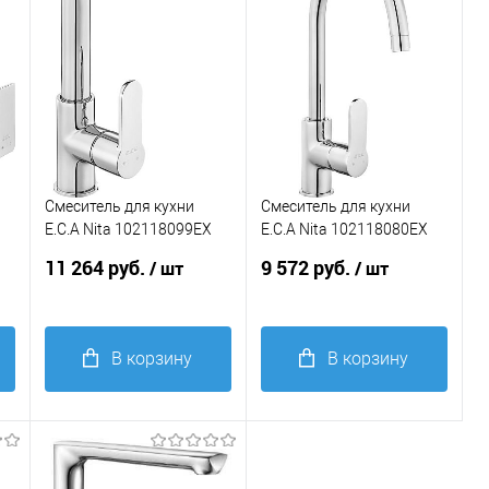
Смеситель для кухни
Смеситель для кухни
X
E.C.A Nita 102118099EX
E.C.A Nita 102118080EX
хром
хром
11 264 руб.
9 572 руб.
/ шт
/ шт
В корзину
В корзину
Купить в 1
Купить в 1
клик
Сравнение
клик
Сравнение
В
В