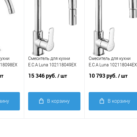
избранное
избранное
сителя
Цвет мойки, смесителя
Цвет мойки, смесителя
хром
хром
кухни
Смеситель для кухни
Смеситель для кухни
2118098EX
E.C.A Luna 102118049EX
E.C.A Luna 102118044E
хром
хром
15 346 руб.
10 793 руб.
шт
/ шт
/ шт
зину
В корзину
В корзину
Купить в 1
Купить в 1
равнение
клик
Сравнение
клик
Сравнение
В
В