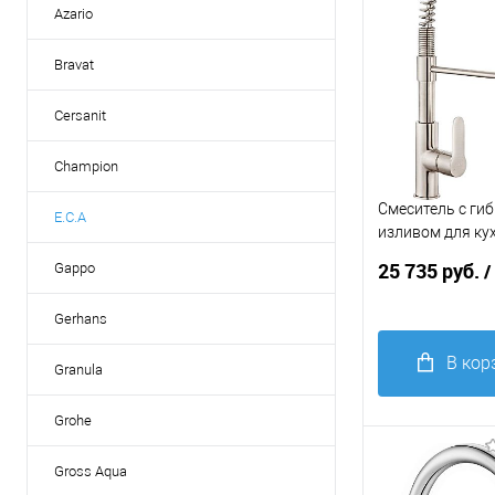
Azario
Bravat
Cersanit
Champion
Смеситель с ги
E.C.A
изливом для кух
Nita 102518106
25 735 руб.
Gappo
/
Gerhans
В кор
Granula
Купить в 1
Grohe
клик
С
Gross Aqua
В