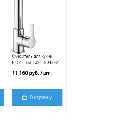
избранное
избранное
Цвет мойки, смесителя
Цвет мойки, смесителя
хром
хром
Смеситель для кухни
X
E.C.A Luna 102118043EX
хром
11 160 руб.
/ шт
В корзину
Купить в 1
клик
Сравнение
В