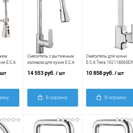
бким
Смеситель с вытяжным
Смеситель для кухни
ни E.C.A
изливом для кухни E.C.A
E.C.A Tiera 102118065E
EX хром
Nita 102118107EX хром
хром
14 553 руб.
10 858 руб.
 шт
/ шт
/ шт
зину
В корзину
В корзину
Купить в 1
Купить в 1
равнение
клик
Сравнение
клик
Сравнение
В
В