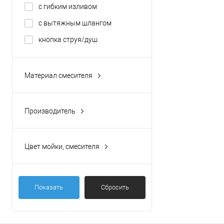
с гибким изливом
с вытяжным шлангом
кнопка струя/душ
Материал смесителя
латунь
Производитель
ECA (Турция)
Цвет мойки, смесителя
хром
Показать
Сбросить