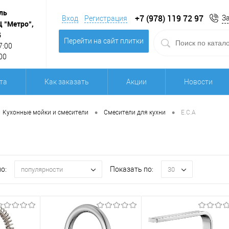
ль
+7 (978) 119 72 97
З
Вход
Регистрация
Ц "Метро",
5
Перейти на сайт плитки
7:00
00
та
Как заказать
Акции
Новости
•
•
Кухонные мойки и смесители
Смесители для кухни
E.C.A
о:
Показать по:
популярности
30