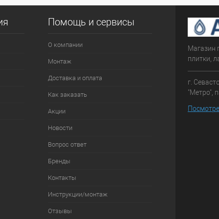
ия
Помощь и сервисы
О компании
Магазин 
плитки, л
Монтаж
Доставка и оплата
г. Севаст
"Метро", 
Как заказать
Посмотре
Акции
Новости
Вопрос ответ
Бренды
Контакты
Инструкции/монтаж
Отзывы