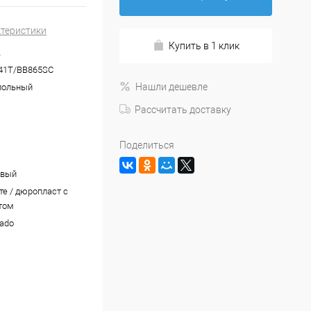
ктеристики
Купить в 1 клик
-
41T/BB865SC
Нашли дешевле
польный
Рассчитать доставку
Поделиться
овый
те / дюропласт с
том
ado