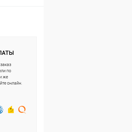
ЛАТЫ
 заказ
или по
и же
йте онлайн.