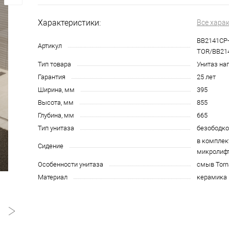
Характеристики:
Все хара
BB2141CP
Артикул
TOR/BB21
Тип товара
Унитаз на
Гарантия
25 лет
Ширина, мм
395
Высота, мм
855
Глубина, мм
665
Тип унитаза
безободк
в комплек
Сидение
микролиф
Особенности унитаза
смыв Torn
Материал
керамика