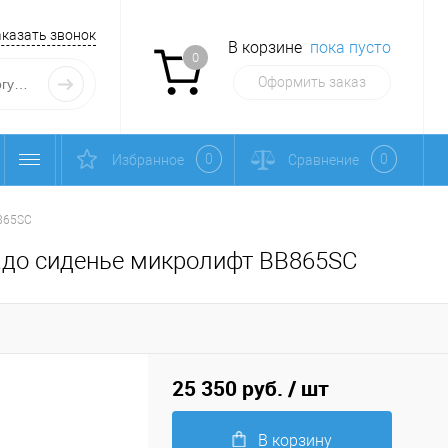
аказать звонок
В корзине
пока пусто
0
Оформить заказ
0
0
Избранное
Сравнение
B865SC
адо сиденье микролифт BB865SC
25 350 руб.
/ шт
В корзину