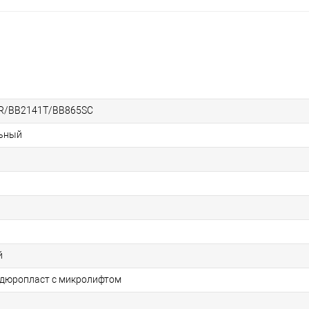
R/BB2141T/BB865SC
льный
й
/ дюропласт с микролифтом