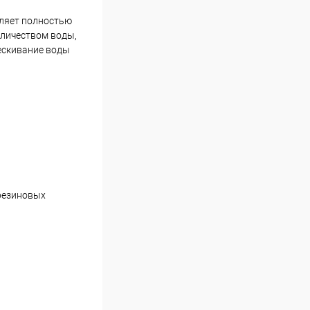
оляет полностью
оличеством воды,
ескивание воды
 резиновых