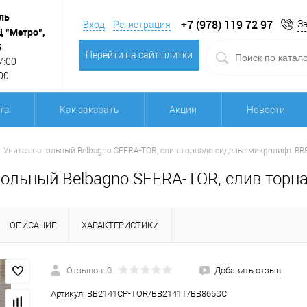
ль
+7 (978) 119 72 97
З
Вход
Регистрация
Ц "Метро",
5
Перейти на сайт плитки
7:00
00
та
Как заказать
Акции
Новости
Унитаз напольный Belbagno SFERA-TOR, слив торнадо сиденье микролифт B
польный Belbagno SFERA-TOR, слив торн
ОПИСАНИЕ
ХАРАКТЕРИСТИКИ
Отзывов: 0
Добавить отзыв
Артикул:
BB2141CP-TOR/BB2141T/BB865SC