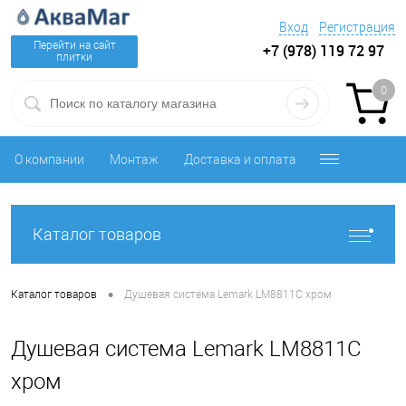
Вход
Регистрация
Перейти на сайт
+7 (978) 119 72 97
плитки
0
О компании
Монтаж
Доставка и оплата
Каталог товаров
•
Каталог товаров
Душевая система Lemark LM8811C хром
Душевая система Lemark LM8811C
хром