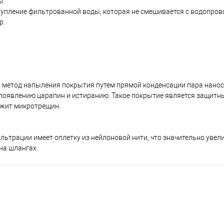
ы
тупление фильтрованной воды, которая не смешивается с водопров
р.
й метод напыления покрытия путем прямой конденсации пара нано
 появлению царапин и истиранию. Такое покрытие является защитн
ржит микротрещин.
ьтрации имеет оплетку из нейлоновой нити, что значительно увел
на шлангах.