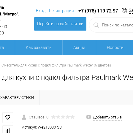
ль
+7 (978) 119 72 97
З
Вход
Регистрация
Ц "Метро",
5
Перейти на сайт плитки
7:00
00
та
Как заказать
Акции
Новости
Смеситель для кухни с подкл фильтра Paulmark Wetter (6 цветов)
для кухни с подкл фильтра Paulmark Wet
ХАРАКТЕРИСТИКИ
Отзывов: 0
Добавить отзыв
Артикул:
We213030-SS