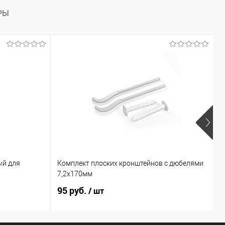
РЫ
х
ый для
Комплект плоских кронштейнов с дюбелями
В
7,2х170мм
S
95 руб.
9
/ шт