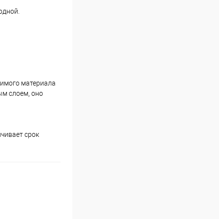
одной.
симого материала
ым слоем, оно
ичивает срок