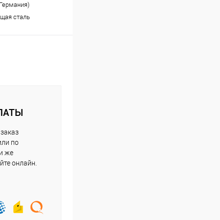
(Германия)
щая сталь
ЛАТЫ
 заказ
или по
и же
йте онлайн.