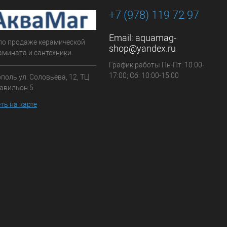
+7 (978) 119 72 97
Email:
aquamag-
по продаже керамической
shop@yandex.ru
амината и сантехники.
График работы Пн-Пт: 10:00-
17:00; Сб: 10:00-15:00
ополь ул. Соловьева, 12, ТЦ
павильон 5
ть на карте