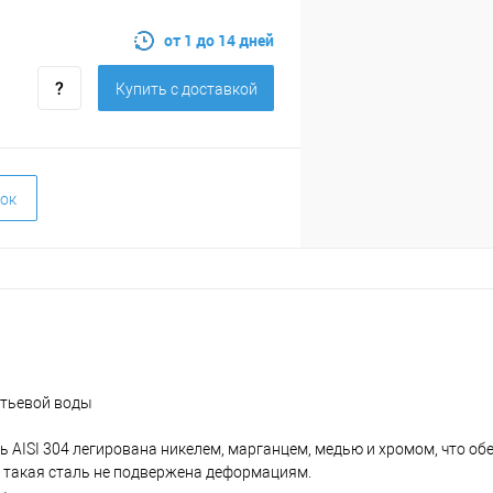
от 1 до 14 дней
Купить c доставкой
ок
итьевой воды
 AISI 304 легирована никелем, марганцем, медью и хромом, что об
 такая сталь не подвержена деформациям.