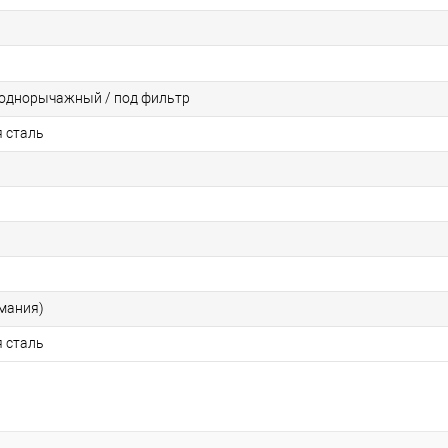
однорычажный / под фильтр
 сталь
рмания)
 сталь