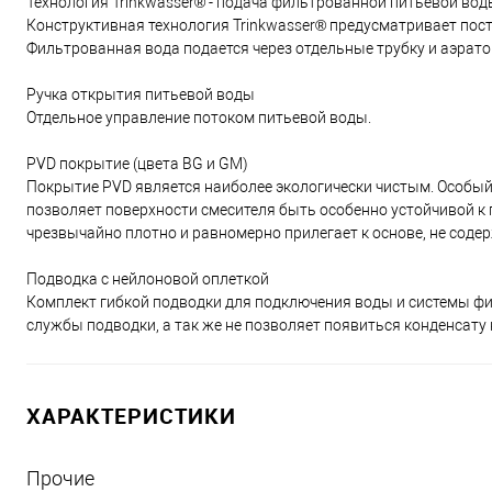
Технология Trinkwasser® - подача фильтрованной питьевой вод
Конструктивная технология Trinkwasser® предусматривает пос
Фильтрованная вода подается через отдельные трубку и аэрато
Ручка открытия питьевой воды
Отдельное управление потоком питьевой воды.
PVD покрытие (цвета BG и GM)
Покрытие PVD является наиболее экологически чистым. Особы
позволяет поверхности смесителя быть особенно устойчивой к
чрезвычайно плотно и равномерно прилегает к основе, не соде
Подводка с нейлоновой оплеткой
Комплект гибкой подводки для подключения воды и системы фил
службы подводки, а так же не позволяет появиться конденсату 
ХАРАКТЕРИСТИКИ
Прочие