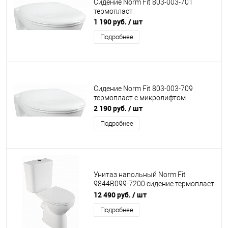
Сидение Norm Fit 803-003-701
термопласт
1 190 руб.
/ шт
Подробнее
Сидение Norm Fit 803-003-709
термопласт с микролифтом
2 190 руб.
/ шт
Подробнее
Унитаз напольный Norm Fit
9844B099-7200 сидение термопласт
с м/л
12 490 руб.
/ шт
Подробнее