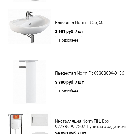
Раковина Norm Fit 55, 60
3 981 руб.
/ шт
Подробнее
Пьедестал Norm Fit 6936B099-0156
3 890 руб.
/ шт
Подробнее
Инсталляция Norm Fil L-Box
9773B099-7207 + унитаз с сидением
дюропласт м/л, кнопка хром
24 890 руб.
/ шт