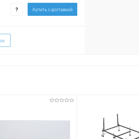
Купить c доставкой
ок