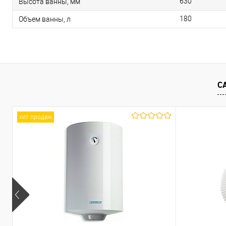
630
Высота ванны, мм
180
Объем ванны, л
С
хит продаж