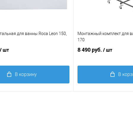
тальная для ванны Roca Leon 150,
Монтажный комплект для ва
170
8 490 руб.
/ шт
/ шт
В корзину
В корз
 клик
Сравнение
Купить в 1 клик
е
В избранное
, см
Размер ванны, см
170
150
170