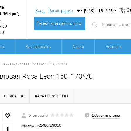
ль
+7 (978) 119 72 97
З
Вход
Регистрация
Ц "Метро",
5
Перейти на сайт плитки
7:00
00
та
Как заказать
Акции
Новости
Ванна акриловая Roca Leon 150, 170*70
ловая Roca Leon 150, 170*70
ОПИСАНИЕ
ХАРАКТЕРИСТИКИ
Отзывов: 0
Добавить отзыв
Артикул:
7.2486.5.900.0