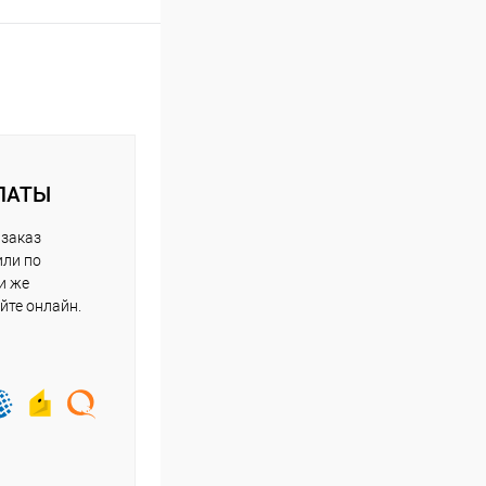
ЛАТЫ
 заказ
или по
и же
йте онлайн.