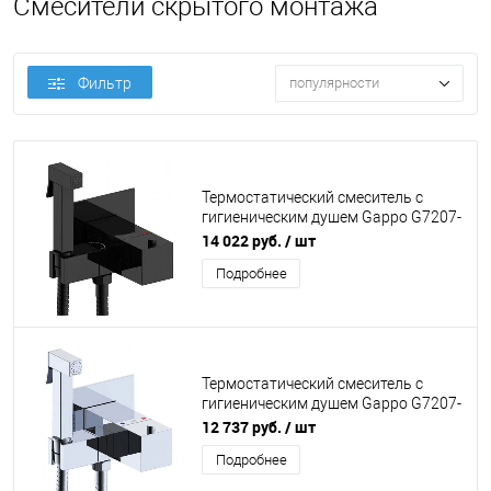
Смесители скрытого монтажа
Фильтр
популярности
Термостатический смеситель с
гигиеническим душем Gappo G7207-
60 черный
14 022 руб.
/ шт
Подробнее
Термостатический смеситель с
гигиеническим душем Gappo G7207-
40 хром
12 737 руб.
/ шт
Подробнее