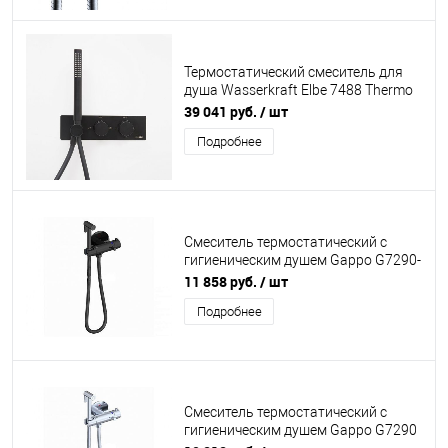
Термостатический смеситель для
душа Wasserkraft Elbe 7488 Thermo
со встраиваемой системой
39 041 руб.
/ шт
монтажа, черный soft touch
Подробнее
Смеситель термостатический с
гигиеническим душем Gappo G7290-
6 черный
11 858 руб.
/ шт
Подробнее
Смеситель термостатический с
гигиеническим душем Gappo G7290