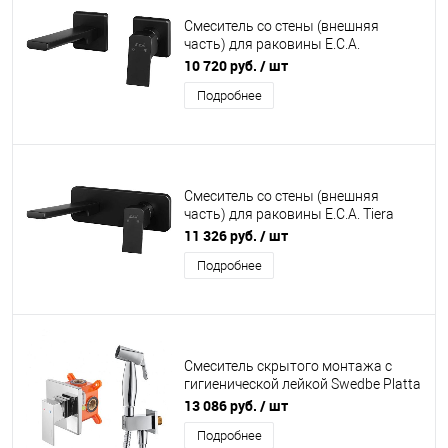
Смеситель со стены (внешняя
часть) для раковины E.C.A.
Смеситель для раковины E.C.A. Tiera
10 720 руб.
/ шт
102167605C1EX-KK черный
Подробнее
матовый
Смеситель со стены (внешняя
часть) для раковины E.C.A. Tiera
102167605C1EX-K черный матовый
11 326 руб.
/ шт
Подробнее
Смеситель скрытого монтажа с
гигиенической лейкой Swedbe Platta
5527 хром
13 086 руб.
/ шт
Подробнее