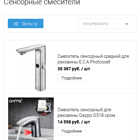
Сенсорные смесители
Фильтр
популярности
Смеситель сенсорный средний для
раковины E.C.A Photoscell
108108040EX хром
35 387 руб.
/ шт
Подробнее
Смеситель сенсорный для
раковины Gappo G518 хром
14 558 руб.
/ шт
Подробнее