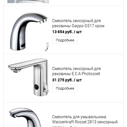
Смеситель сенсорный для
раковины Gappo G517 хром
13 654 руб.
/ шт
Подробнее
Смеситель сенсорный для
раковины E.C.A Photoscell
108108037EX хром
31 275 руб.
/ шт
Подробнее
Смеситель для умывальника
Wasserkraft Rossel 2813 сенсорный