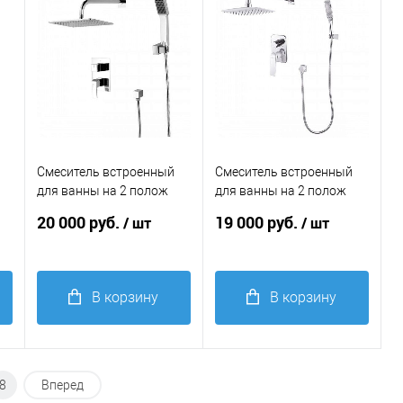
избранное
избранное
Смеситель встроенный
Смеситель встроенный
для ванны на 2 полож
для ванны на 2 полож
Lemark UNIT LM4529C
Lemark ALLEGRO
20 000 руб.
19 000 руб.
/ шт
/ шт
хром
LM5929CW хром-белый
В корзину
В корзину
Купить в 1
Купить в 1
клик
Сравнение
клик
Сравнение
8
Вперед
В
В