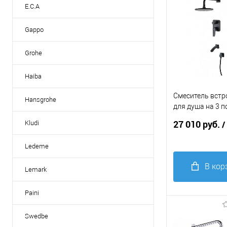
E.C.A
Gappo
Grohe
Haiba
Смеситель вст
Hansgrohe
для душа на 3 
Lemark Bronx L
27 010 руб.
Kludi
/
черный
Ledeme
В кор
Lemark
Купить в 1
Paini
клик
С
Swedbe
В