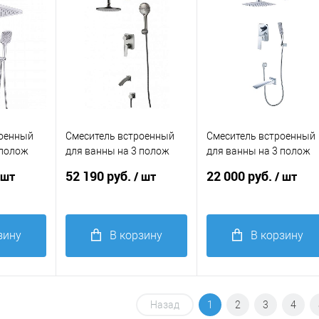
избранное
избранное
роенный
Смеситель встроенный
Смеситель встроенный
 полож
для ванны на 3 полож
для ванны на 3 полож
LM3922C
Lemark Bronx LM3722GM
Lemark ALLEGRO
52 190 руб.
22 000 руб.
 шт
/ шт
/ шт
графит
LM5922CW хром-белый
зину
В корзину
В корзину
Купить в 1
Купить в 1
равнение
клик
Сравнение
клик
Сравнение
Назад
1
2
3
4
В
В