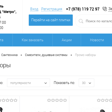
ль
+7 (978) 119 72 97
З
Вход
Регистрация
Ц "Метро",
5
Перейти на сайт плитки
7:00
00
та
Как заказать
Акции
Новости
•
•
Сантехника
Смесители, душевые системы
Промо наборы
боры
о:
Показать по:
популярности
30