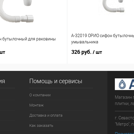
А-32019 ОРИО сифон бутылочн
н бутылочный для раковины
умывальника
326 руб.
 шт
/ шт
ия
Помощь и сервисы
О компании
Магазин 
плитки, л
Монтаж
Доставка и оплата
г. Севаст
"Метро", 
Как заказать
Посмотре