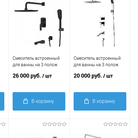
Смеситель встроенный
Смеситель встроенный
для ванны на 3 полож
для ванны на 3 полож
Lemark URSUS LM7222BL
Lemark UNIT LM4522C
26 000 руб.
20 000 руб.
/ шт
/ шт
черный
хром
В корзину
В корзину
Купить в 1
Купить в 1
клик
Сравнение
клик
Сравнение
В
В