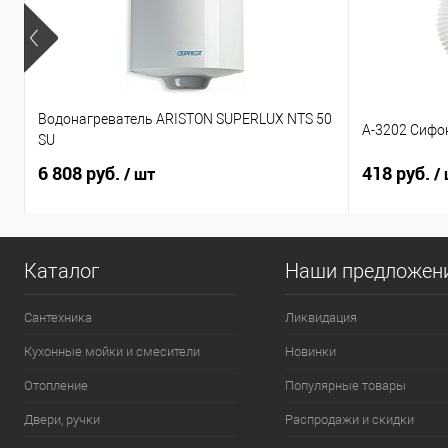
Водонагреватель ARISTON SUPERLUX NTS 50
А-3202 Сифо
SU
6 808 руб.
418 руб.
/ шт
/
Каталог
Наши предложен
Сантехника
Ликвидация
Кухонные мойки и смесители
Новинки
Отопление
Популярные товары
Двери, ручки
Распродажи и скидки