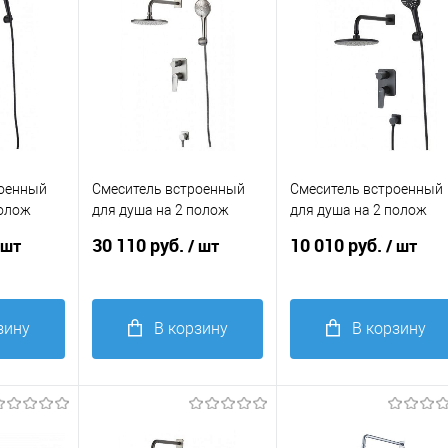
роенный
Смеситель встроенный
Смеситель встроенный
полож
для душа на 2 полож
для душа на 2 полож
M3722BL
Lemark Bronx LM3729GM
Lemark Bronx LM3729BL
30 110 руб.
10 010 руб.
 шт
/ шт
/ шт
графит
черный
зину
В корзину
В корзину
Купить в 1
Купить в 1
равнение
клик
Сравнение
клик
Сравнение
В
В