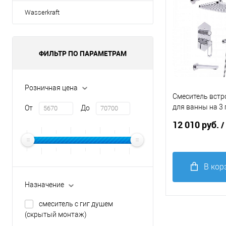
избранное
Wasserkraft
ФИЛЬТР ПО ПАРАМЕТРАМ
Розничная цена
Смеситель вст
для ванны на 3
От
До
Lemark Prizma 
12 010 руб.
/
хром
В кор
Назначение
Купить в 1
клик
С
смеситель с гиг душем
(скрытый монтаж)
В