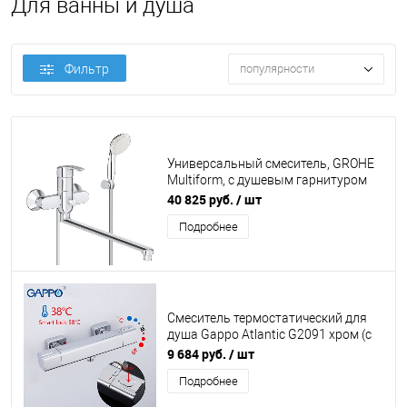
Для ванны и душа
Фильтр
популярности
Универсальный смеситель, GROHE
Multiform, с душевым гарнитуром
New Tempesta II, хром, (3270800A)
40 825 руб.
/ шт
Подробнее
Смеситель термостатический для
душа Gappo Atlantic G2091 хром (с
лейкой и шлангом)
9 684 руб.
/ шт
Подробнее