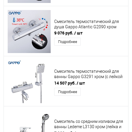
Смеситель термостатический для
душа Gappo Atlantic G2090 хром
9 076 руб.
/ шт
Подробнее
Смеситель термостатический для
ванны Gappo G3291 хром (с лейкой
и шлангом)
14 507 руб.
/ шт
Подробнее
Смеситель со средним изливом для
ванны Ledeme L3130 хром (лейка и