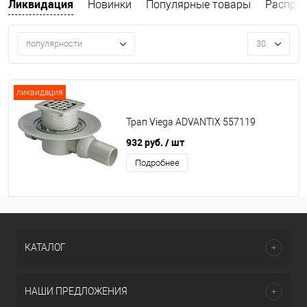
Ликвидация
Новинки
Популярные товары
Распрод
популярности
30
ликвидация
Трап Viega ADVANTIX 557119
932 руб.
/ шт
Подробнее
КАТАЛОГ
НАШИ ПРЕДЛОЖЕНИЯ