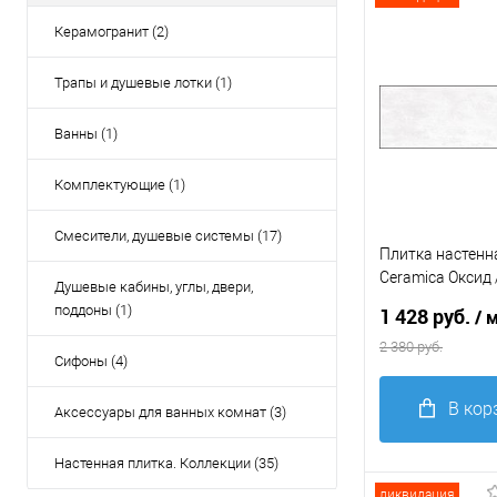
В
Керамогранит (2)
избранное
Трапы и душевые лотки (1)
Ванны (1)
Комплектующие (1)
Смесители, душевые системы (17)
Плитка настенн
Ceramica Оксид 
Душевые кабины, углы, двери,
246*740*9
поддоны (1)
1 428 руб.
/ 
2 380 руб.
Сифоны (4)
В кор
Аксессуары для ванных комнат (3)
Настенная плитка. Коллекции (35)
Купить в 1
клик
С
ликвидация