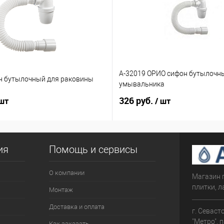
А-32019 ОРИО сифон бутылочн
н бутылочный для раковины
умывальника
326 руб.
 шт
/ шт
ия
Помощь и сервисы
О компании
Магазин 
плитки, л
Монтаж
Доставка и оплата
г. Севаст
"Метро", 
Как заказать