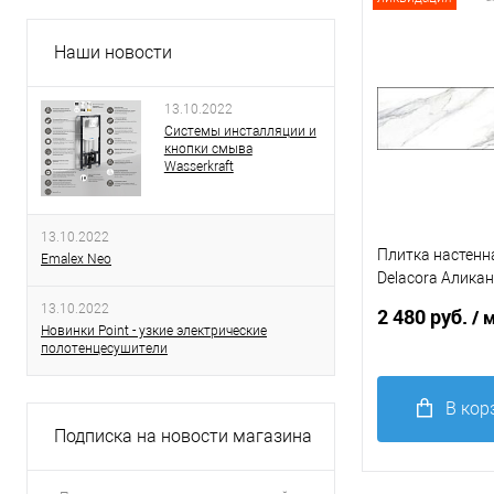
В
Наши новости
избранное
13.10.2022
Системы инсталляции и
кнопки смыва
Wasserkraft
13.10.2022
Плитка настенн
Emalex Neo
Delacora Аликан
Статуарио / Alic
13.10.2022
2 480 руб.
/ 
Statuario 246*7
Новинки Point - узкие электрические
полотенцесушители
В кор
Подписка на новости магазина
Купить в 1
клик
С