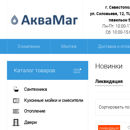
г. Севастопо
ул. Соловьева, 12, Т
павильон 
Пн-Пт: 10:00-1
Сб: 10:00-15:
О компании
Монтаж
Доставка и опла
Новинки
Каталог товаров
Ликвидация
Сантехника
Кухонные мойки и смесители
Сортировать по
Отопление
Двери
ликвидация