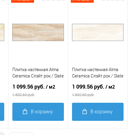
В
В
избранное
избранное
Плитка настенная Alma
Плитка настенная Alma
Ceramica Слэйт рок / Slate
Ceramica Слэйт рок / Slate
rock 200*600*7,5
rock 200*600*7,5
1 099.56 руб.
1 099.56 руб.
/ м2
/ м2
1 832.60 руб.
1 832.60 руб.
В корзину
В корзину
Купить в 1
Купить в 1
клик
Сравнение
клик
Сравнение