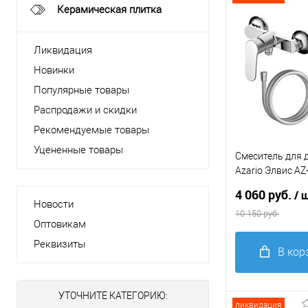
Керамическая плитка
Ликвидация
Новинки
Популярные товары
Распродажи и скидки
Рекомендуемые товары
Уцененные товары
Смеситель для 
Azario Элвис AZ
WWK338155C, 
4 060 руб.
/ 
Новости
10 150 руб.
Оптовикам
Реквизиты
В кор
Купить в 1
УТОЧНИТЕ КАТЕГОРИЮ:
клик
С
ликвидация