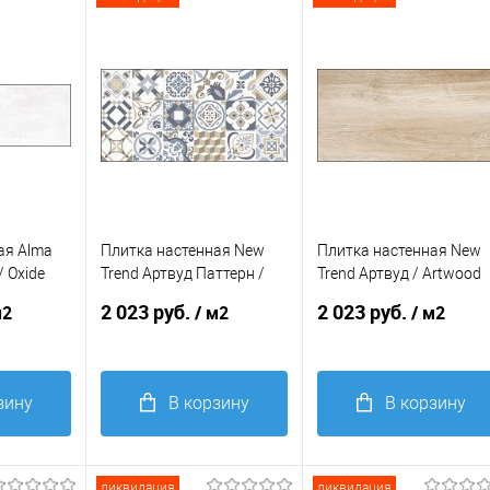
В
В
избранное
избранное
ая Alma
Плитка настенная New
Плитка настенная New
/ Oxide
Trend Артвуд Паттерн /
Trend Артвуд / Artwood
Artwood Pattern
300*600*9
2 023 руб.
2 023 руб.
м2
/ м2
/ м2
300*600*9
зину
В корзину
В корзину
Купить в 1
Купить в 1
равнение
клик
Сравнение
клик
Сравнение
ликвидация
ликвидация