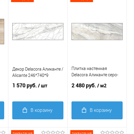
В
В
избранное
избранное
Плитка настенная
Декор Delacora Аликанте /
Delacora Аликанте серо-
Alicante 246*740*9
синий / Alicante Merengo
1 570 руб.
2 480 руб.
/ шт
/ м2
246*740*9
В корзину
В корзину
Купить в 1
Купить в 1
клик
Сравнение
клик
Сравнение
ликвидация
ликвидация