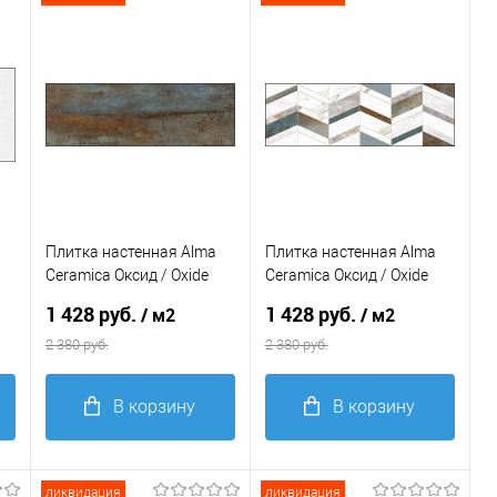
Плитка настенная Alma
Плитка настенная Alma
Ceramica Оксид / Oxide
Ceramica Оксид / Oxide
246*740*9
246*740*9
1 428 руб.
1 428 руб.
/ м2
/ м2
2 380 руб.
2 380 руб.
В корзину
В корзину
Купить в 1
Купить в 1
клик
Сравнение
клик
Сравнение
ликвидация
ликвидация