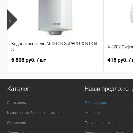
Водонагреватель ARISTON SUPERLUX NTS 50
А-3202 Сифо
SU
6 808 руб.
418 руб.
/ шт
/
Каталог
Наши предложен
Сантехника
Ликвидация
Кухонные мойки и смесители
Новинки
Отопление
Популярные товары
Двери, ручки
Распродажи и скидки