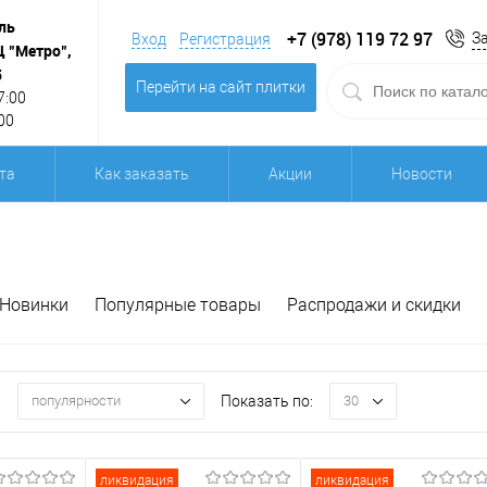
ль
+7 (978) 119 72 97
З
Вход
Регистрация
Ц "Метро",
5
Перейти на сайт плитки
7:00
00
та
Как заказать
Акции
Новости
Новинки
Популярные товары
Распродажи и скидки
:
Показать по:
популярности
30
ликвидация
ликвидация